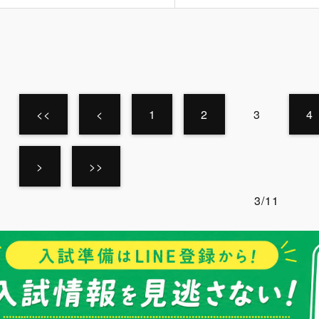
<<
<
1
2
3
4
>
>>
3/11