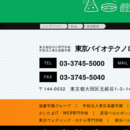
トップページ
Blog
食品開発
東京バイオテクノ
東京都認可の専門学校
学校法人東京滋慶学園
03-3745-5000
TEL
MAIL
03-3745-5040
FAX
〒144-0032 東京都大田区北糀谷1−3−1
滋慶学園グループ
学校法人東京滋慶学園
さいたまIT・WEB専門学校
原宿ベルエポッ
東京ウェディング・ホテル専門学校
横浜ベ