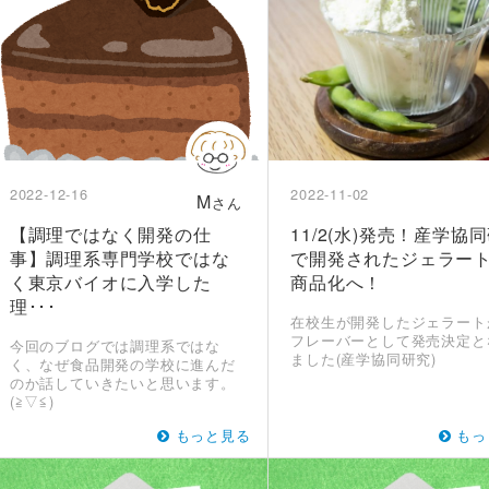
2022-12-16
2022-11-02
M
さん
【調理ではなく開発の仕
11/2(水)発売！産学協
事】調理系専門学校ではな
で開発されたジェラー
く東京バイオに入学した
商品化へ！
理･･･
在校生が開発したジェラート
フレーバーとして発売決定と
今回のブログでは調理系ではな
ました(産学協同研究)
く、なぜ食品開発の学校に進んだ
のか話していきたいと思います。
(≧▽≦)
もっと見る
もっ