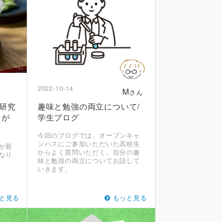
2022-10-14
M
さん
同研究
趣味と勉強の両立について/
トが
学生ブログ
今回のブログでは、オープンキャ
ンパスにご参加いただいた高校生
が新
からよく質問いただく、自分の趣
なり
味と勉強の両立についてお話して
いきます。
と見る
もっと見る