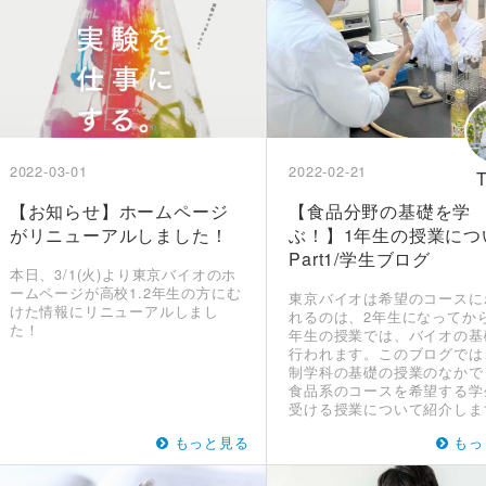
2022-03-01
2022-02-21
【お知らせ】ホームページ
【食品分野の基礎を学
がリニューアルしました！
ぶ！】1年生の授業につ
Part1/学生ブログ
本日、3/1(火)より東京バイオのホ
ームページが高校1.2年生の方にむ
東京バイオは希望のコースに
けた情報にリニューアルしまし
れるのは、2年生になってか
た！
年生の授業では、バイオの基
行われます。このブログでは
制学科の基礎の授業のなかで
食品系のコースを希望する学
受ける授業について紹介しま
もっと見る
もっ