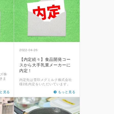
2022-04-26
【内定続々】食品開発コー
スから大手乳業メーカーに
内定！
ーズ株
きま
内定先は雪印メグミルク株式会社
様2名内定をいただいています。
と見る
もっと見る