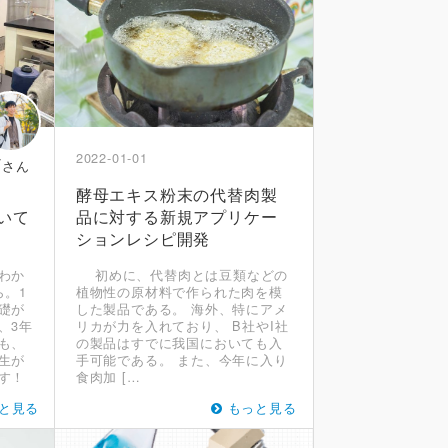
2022-01-01
T
さん
酵母エキス粉末の代替肉製
いて
品に対する新規アプリケー
ションレシピ開発
わか
初めに、代替肉とは豆類などの
ら。1
植物性の原材料で作られた肉を模
礎が
した製品である。 海外、特にアメ
、3年
リカが力を入れており、 B社やI社
も、
の製品はすでに我国においても入
生が
手可能である。 また、今年に入り
す！
食肉加 […
と見る
もっと見る