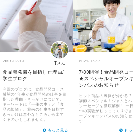
2021-07-19
2021-07-17
T
さん
食品開発職を目指した理由/
7/30開催！食品開発コ
学生ブログ
★スペシャルオープン
ンパスのお知らせ
今回のブログは、食品開発コース
希望の1年生が食品開発の仕事を目
ヒット商品の裏側が分かる？
指した理由・きっかけについて。
講師スペシャル！ジャムとハ
キーワードは「一冊の本」と「食
ソーセージを徹底解剖！ 一日
品添加物」。将来の仕事を目指す
つの実験がじっっっくりでき
きっかけは意外なところから出て
ープンキャンパスのお知らせ
くるのかもしれません。
す！
もっと見る
もっ