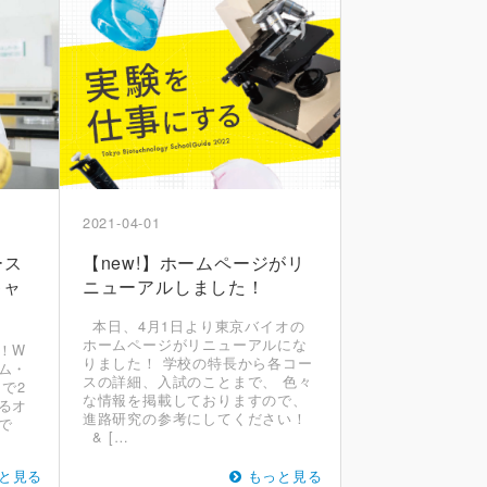
2021-04-01
ース
【new!】ホームページがリ
キャ
ニューアルしました！
本日、4月1日より東京バイオの
ホームページがリニューアルにな
！W
りました！ 学校の特長から各コー
ム・
スの詳細、入試のことまで、 色々
で2
な情報を掲載しておりますので、
るオ
進路研究の参考にしてください！
で
& […
と見る
もっと見る