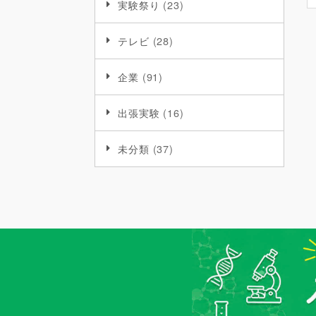
実験祭り
(23)
テレビ
(28)
企業
(91)
出張実験
(16)
未分類
(37)