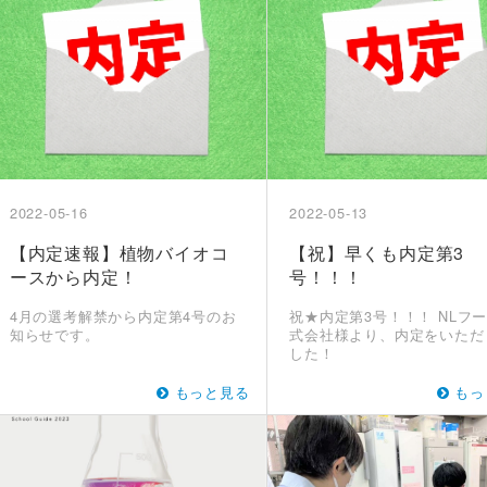
2022-05-16
2022-05-13
【内定速報】植物バイオコ
【祝】早くも内定第3
ースから内定！
号！！！
4月の選考解禁から内定第4号のお
祝★内定第3号！！！ NLフ
知らせです。
式会社様より、内定をいただ
した！
もっと見る
もっ