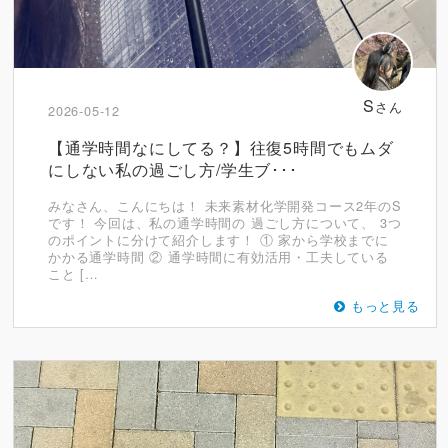
S
さん
2026-05-12
【通学時間なにしてる？】往復5時間でもムダ
にしない私の過ごし方/学生ブ･･･
みなさん、こんにちは！ 未来素材化学開発コース2年のS
です！ 今回は、私の通学時間の 過ごし方について、 3つ
のポイントに分けて紹介します！ ① 家から学校までに
かかる通学時間 ② 通学時間に有効活用・工夫している
こと […
もっと見る