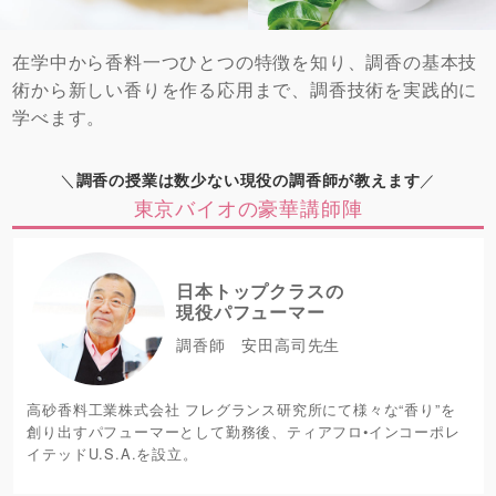
在学中から香料一つひとつの特徴を知り、調香の基本技
術から新しい香りを作る応用まで、調香技術を実践的に
学べます。
＼
／
調香の授業は数少ない現役の調香師が教えます
東京バイオの豪華講師陣
日本トップクラスの
現役パフューマー
調香師 安田高司先生
高砂香料工業株式会社 フレグランス研究所にて様々な“香り”を
創り出すパフューマーとして勤務後、ティアフロ•インコーポレ
イテッドU.S.A.を設立。