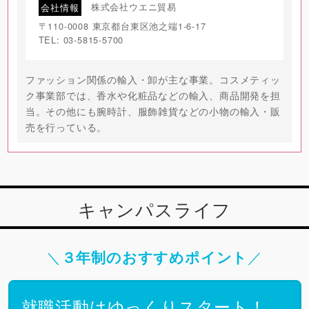
会社情報
株式会社ウエニ貿易
〒110-0008 東京都台東区池之端1-6-17
TEL: 03-5815-5700
ファッション関係の輸入・卸が主な事業。コスメティッ
ク事業部では、香水や化粧品などの輸入、商品開発を担
当。その他にも腕時計、服飾雑貨などの小物の輸入・販
売を行っている。
キャンパスライフ
＼
／
３年制のおすすめポイント
就職活動はゆっくりスタート！