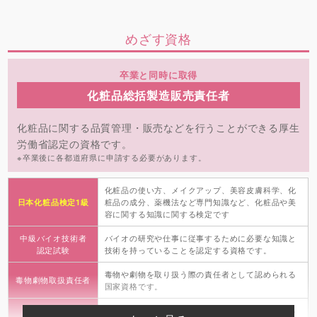
めざす資格
卒業と同時に取得
化粧品総括製造販売責任者
化粧品に関する品質管理・販売などを行うことができる厚生
労働省認定の資格です。
※卒業後に各都道府県に申請する必要があります。
化粧品の使い方、メイクアップ、美容皮膚科学、化
日本化粧品検定1級
粧品の成分、薬機法など専門知識など、化粧品や美
容に関する知識に関する検定です
中級バイオ技術者
バイオの研究や仕事に従事するために必要な知識と
認定試験
技術を持っていることを認定する資格です。
毒物や劇物を取り扱う際の責任者として認められる
毒物劇物取扱責任者
国家資格です。
知的財産管理
知的財産について初歩的な管理能力があると認める