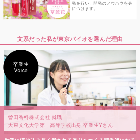
発を行い、開発のノウハウを身
につけます。
文系だった私が東京バイオを選んだ理由
卒業生
Voice
曽田香料株式会社 就職
大東文化大学第一高等学校出身 卒業生Yさん