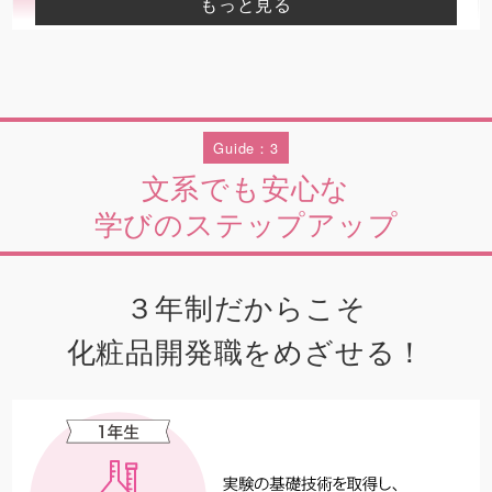
もっと見る
技能検定3級
国家資格です。
有機溶剤の取扱作業を行う場合の指揮・監督などを
有機溶剤作業主任者
行う国家資格です。
特定化学物質及び
特定の化学物質を使用する際に汚染などで労働者に
四アルキル鉛等
健康被害が出ないよう管理する国家資格です。
作業主任者
Guide：3
文系でも安心な
危険物取扱者乙種
ガソリンなどの引火性や爆発性のある危険物を安全
第4類
に管理する担当者になれる国家資格です。
学びのステップアップ
コミュニケーション
コミュニケーションスキルを個人の資質としてでは
スキルアップ検定
なく、技術として捉え高める検定です。
３年制だからこそ
Whatʼs 日本化粧品検定？
化粧品開発職をめざせる！
化粧品のプロフェッショナルに。
美容皮膚科学、化粧品の基礎知識、法律など各分野の専門
家40名以上に監修された内容に基づき、体系的に専門的な
化粧品や美容の知識を学ぶことができます。東京バイオで
は化粧品の処方開発にも対応するため1級の取得をめざしま