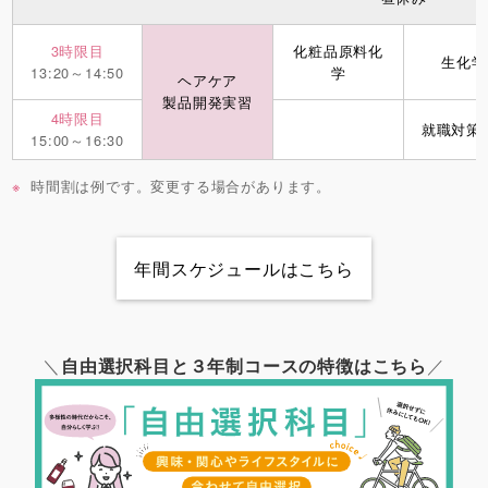
3時限目
化粧品原料化
生化学I
13:20～14:50
学
ヘアケア
製品開発実習
4時限目
就職対策
15:00～16:30
時間割は例です。変更する場合があります。
年間スケジュールはこちら
＼
自由選択科目と３年制コースの特徴はこちら
／