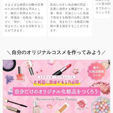
パク質やDN
さまざまな物質の分離や定量
気化しやすい化合物の同定・
までわかっ
のための代表的な手法とし
定量に使用する機器です。お
マシンです
て，幅広く利用されていま
酒・香水・石油といった高温
す。医薬品・化粧品・食品な
で気化する物質の分析に使用
どに「何が」「どれくらい」
され、含まれている物質の種
含まれているかを分析するこ
類や量を測定することができ
とができます。
ます。
＼
自分のオリジナルコスメを作ってみよう
／