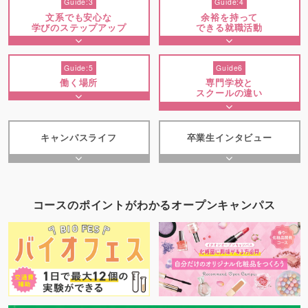
Guide:3
Guide:4
文系でも安心な
余裕を持って
学びのステップアップ
できる就職活動
Guide:5
Guide6
働く場所
専門学校と
スクールの違い
キャンパスライフ
卒業生インタビュー
コースのポイントがわかるオープンキャンパス