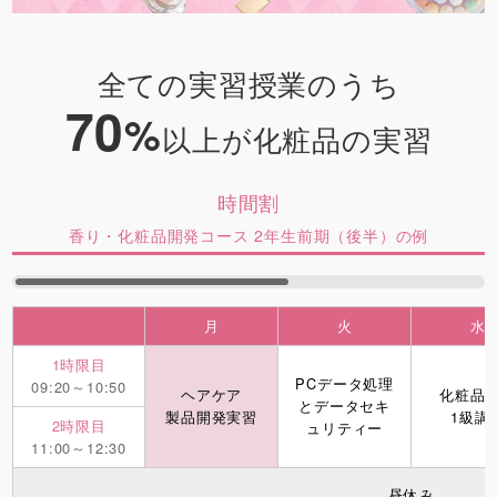
全ての実習授業のうち
70
%
以上が化粧品の実習
時間割
香り・化粧品開発コース 2年生前期（後半）の例
月
火
水
1時限目
PCデータ処理
09:20～10:50
ヘアケア
化粧品
とデータセキ
製品開発実習
1級講
2時限目
ュリティー
11:00～12:30
昼休み