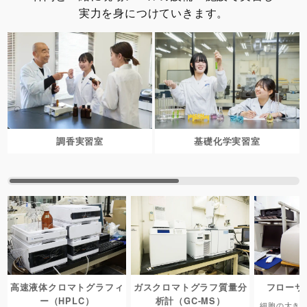
実力を身につけていきます。
調香実習室
基礎化学実習室
高速液体クロマトグラフィ
ガスクロマトグラフ質量分
フローサ
ー（HPLC）
析計（GC-MS）
細胞の大き