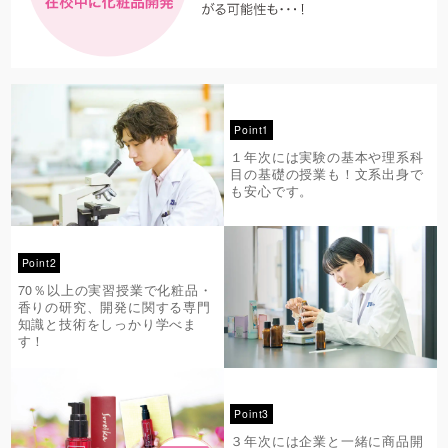
Point1
１年次には実験の基本や理系科
目の基礎の授業も！文系出身で
も安心です。
Point2
70％以上の実習授業で化粧品・
香りの研究、開発に関する専門
知識と技術をしっかり学べま
す！
Point3
３年次には企業と一緒に商品開