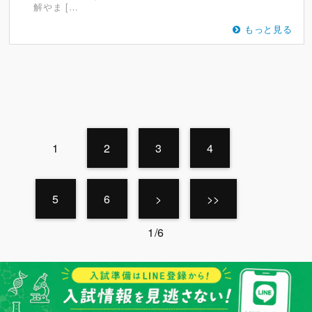
解やま […
もっと見る
1
2
3
4
5
6
>
>>
1/6