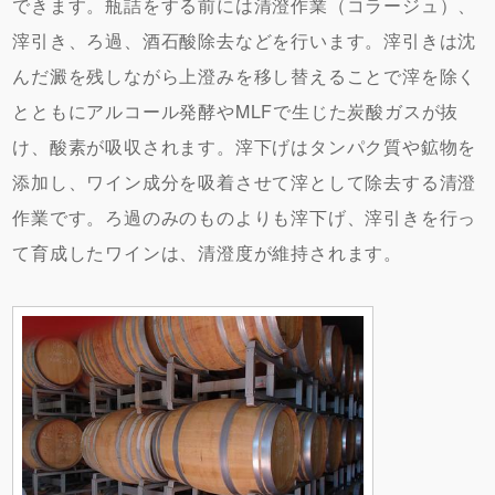
できます。瓶詰をする前には清澄作業（コラージュ）、
滓引き、ろ過、酒石酸除去などを行います。滓引きは沈
んだ澱を残しながら上澄みを移し替えることで滓を除く
とともにアルコール発酵やMLFで生じた炭酸ガスが抜
け、酸素が吸収されます。滓下げはタンパク質や鉱物を
添加し、ワイン成分を吸着させて滓として除去する清澄
作業です。ろ過のみのものよりも滓下げ、滓引きを行っ
て育成したワインは、清澄度が維持されます。