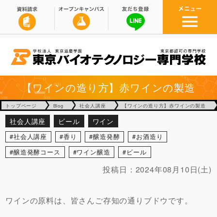
【ワインの造り方】赤ワインの製造
トップページ
Blog
社会人講座
【ワインの造り方】赤ワインの製造
社会人講座
ビール
ワイン
社会人講座
香り
醸造発酵
お酒造り
醸造発酵コース
ワイン醸造
ビール
投稿日：
2024年08月10日(土)
ワインの原料は、皆さんご存知の通りブドウです。