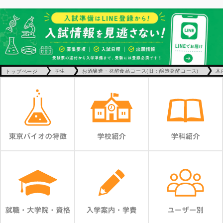
トップページ
学生
お酒醸造・発酵食品コース(旧：醸造発酵コース)
木