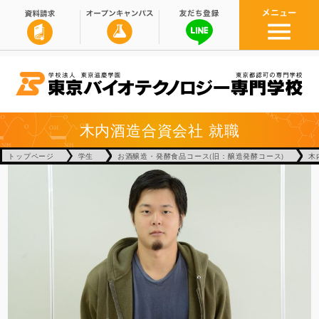
木内酒造合資会社
就職
トップページ
学生
お酒醸造・発酵食品コース(旧：醸造発酵コース)
木