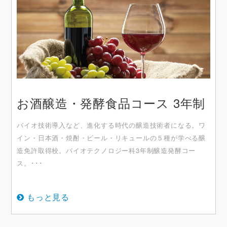
お酒醸造・発酵食品コース 3年制
バイオ技術導入など、進化する時代の醸造技術者になる。ワ
イン・日本酒・焼酎・ビール・リキュールの５種が学べる醸
造免許取得校。バイオテクノロジー科3年制醸造発酵コー
ス。･･･
もっと見る