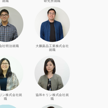
就職
研究所就職
会社明治就職
大鵬薬品工業株式会社
就職
リン株式会社就
協和キリン株式会社就
職
職