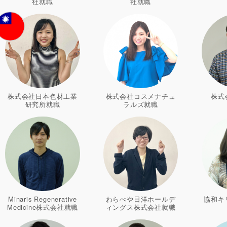
社就職
社就職
株式会社日本色材工業
株式会社コスメナチュ
株式
研究所就職
ラルズ就職
Minaris Regenerative
わらべや日洋ホールデ
協和キ
Medicine株式会社就職
ィングス株式会社就職