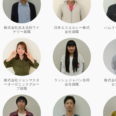
株式会社志太北杜ワイ
日本エスエルシー株式
ハムリ
ナリー就職
会社就職
株式会社ジョンマスタ
ラッシュジャパン合同
株式会
ーオーガニックグルー
会社就職
セ
プ就職