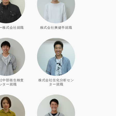
ー株式会社就職
株式会社爽健亭就職
社中部衛生検査
株式会社住化分析セン
ンター就職
ター就職