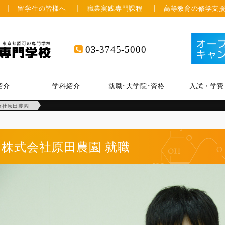
留学生の皆様へ
職業実践専門課程
高等教育の修学支
03-3745-5000
紹介
学科紹介
就職･大学院･資格
入試・学費
会社原田農園
株式会社原田農園
就職