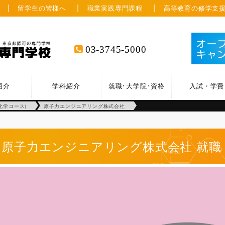
留学生の皆様へ
職業実践専門課程
高等教育の修学支
03-3745-5000
紹介
学科紹介
就職･大学院･資格
入試・学費
化学コース)
原子力エンジニアリング株式会社
原子力エンジニアリング株式会社
就職