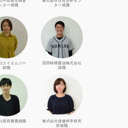
社中部衛生検査
株式会社住化分析セン
ンター就職
ター就職
社エイエムジー
窪田味噌醤油株式会社
就職
就職
社原田農園就職
株式会社保健科学研究
所就職