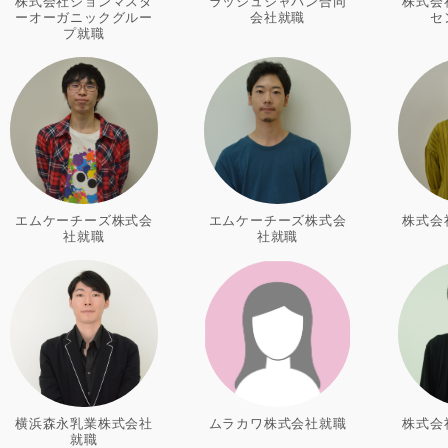
株式会社ジョンマスタ
ラッシュジャパン合同
株式会
ーオーガニックグルー
会社就職
セ
プ就職
エムケーチーズ株式会
エムケーチーズ株式会
株式会
社就職
社就職
横浜森永乳業株式会社
ムラカワ株式会社就職
株式会
就職