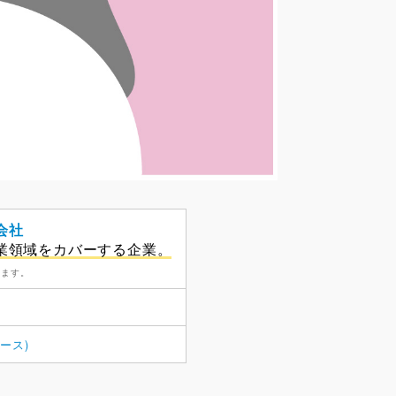
会社
業領域をカバーする企業。
います。
ース)