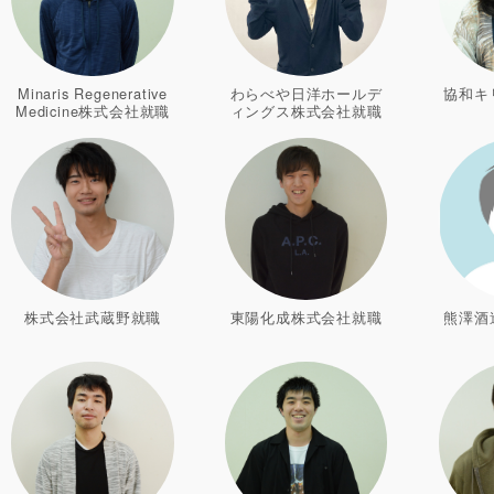
Minaris Regenerative
わらべや日洋ホールデ
協和キ
Medicine株式会社就職
ィングス株式会社就職
株式会社武蔵野就職
東陽化成株式会社就職
熊澤酒