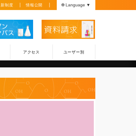
援新制度
情報公開
🌐 Language ▼
アクセス
ユーザー別