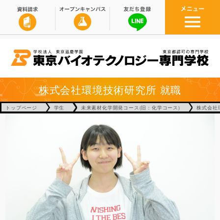
株式会社環境技術研究所
就職
トップページ
学生
未来素材化学開発コース(旧：化学コース)
株式会社