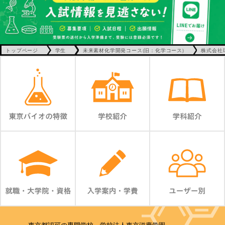
トップページ
学生
未来素材化学開発コース(旧：化学コース)
株式会社