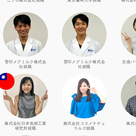
雪印メグミルク株式会
雪印メグミルク株式会
京成バ
社就職
社就職
株式会社日本色材工業
株式会社コスメナチュ
株式
研究所就職
ラルズ就職