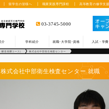
留学生の皆様へ
職業実践専門課程
高等教育の修学支
03-3745-5000
紹介
学科紹介
就職･大学院･資格
入試・学費
：醸造発酵コース)
株式会社中部衛生検査センター
株式会社中部衛生検査センター
就職