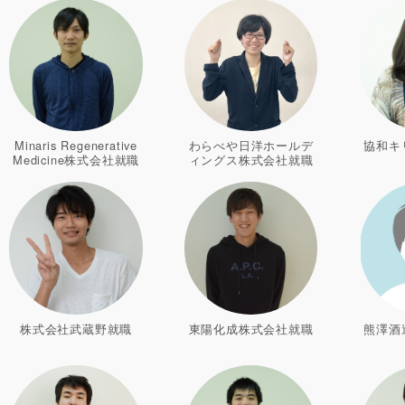
Minaris Regenerative
わらべや日洋ホールデ
協和キ
Medicine株式会社就職
ィングス株式会社就職
株式会社武蔵野就職
東陽化成株式会社就職
熊澤酒