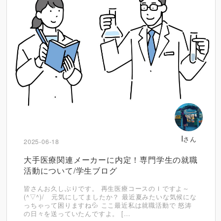
I
さん
2025-06-18
大手医療関連メーカーに内定！専門学生の就職
活動について/学生ブログ
皆さんお久しぶりです。 再生医療コースのＩですよ～
(^▽^)/ 元気にしてましたか？ 最近夏みたいな気候にな
っちゃって困りますね💦 ここ最近私は就職活動で 怒涛
の日々を送っていたんですよ。 […