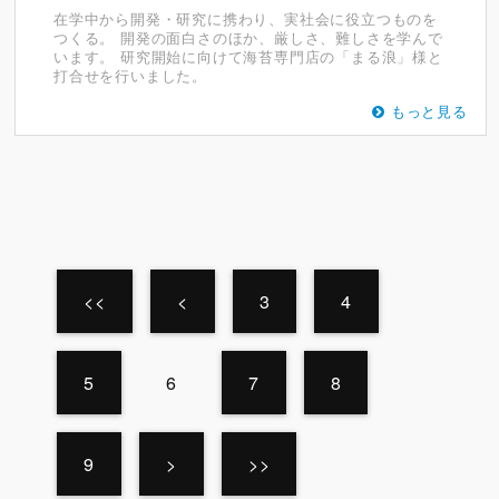
在学中から開発・研究に携わり、実社会に役立つものを
つくる。 開発の面白さのほか、厳しさ、難しさを学んで
います。 研究開始に向けて海苔専門店の「まる浪」様と
打合せを行いました。
もっと見る
<<
<
3
4
5
6
7
8
9
>
>>