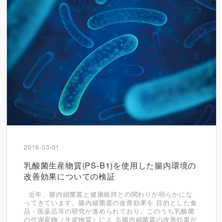
2018-03-01
乳酸菌生産物質(PS-B1)を使用した腸内環境の
改善効果についての検証
近年、腸内細菌叢と健康維持との関わりが明らかにな
ってきています。腸内細菌叢の改善効果を 目的とした食
品・医薬品等の研究が進められており、このうち乳酸菌
の代謝産物（生産物質）によ る腸内細菌叢の改善効果が