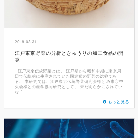
2018-03-31
江戸東京野菜の分析ときゅうりの加工食品の開
発
江戸東京伝統野菜とは、 江戸期から昭和中期に東京周
辺で伝統的に生産されていた固定種の野菜の総称であ
る。 本研究では、江戸東京伝統野菜研究会様とJA東京中
央会様との産学協同研究として、 未だ明らかにされてい
な […
もっと見る