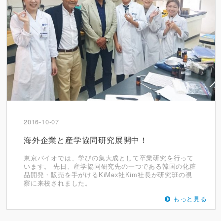
2016-10-07
海外企業と産学協同研究展開中！
東京バイオでは、学びの集大成として卒業研究を行って
います。 先日、産学協同研究先の一つである韓国の化粧
品開発・販売を手がけるKiMex社Kim社長が研究班の視
察に来校されました。
もっと見る