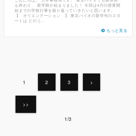
も終わり、 新学期が始まりました！ 今回は4月の授業開
始までの学校行事を振り返っていきたいと思います。
【 オリエンテーション 】 東京バイオの新学年のスタ
ートは どの […
もっと見る
1
2
3
>
>>
1/3