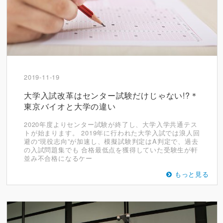
2019-11-19
大学入試改革はセンター試験だけじゃない!?＊
東京バイオと大学の違い
2020年度よりセンター試験が終了し、大学入学共通テス
トが始まります。 2019年に行われた大学入試では浪人回
避の“現役志向”が加速し、模擬試験判定はA判定で、過去
の入試問題集でも 合格最低点を獲得していた受験生が軒
並み不合格になるケー
もっと見る