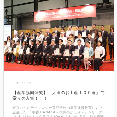
2019-11-11
【産学協同研究】「大田のお土産１００選」で
堂々の入賞！！！
東京バイオテクノロジー専門学校の産学連携教育により
誕生した 「華香 HANAKA－大田のかほり－」シリーズ
の オリジナル・クラフトビール「山のかほり－池上梅園