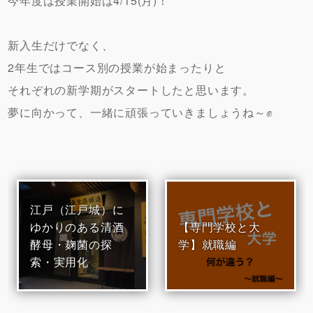
今年度は授業開始は4/15(月)！
新入生だけでなく、
2年生ではコース別の授業が始まったりと
それぞれの新学期がスタートしたと思います。
夢に向かって、一緒に頑張っていきましょうね～✊
江戸（江戸城）に
ゆかりのある清酒
【専門学校と大
酵母・麹菌の探
学】就職編
索・実用化