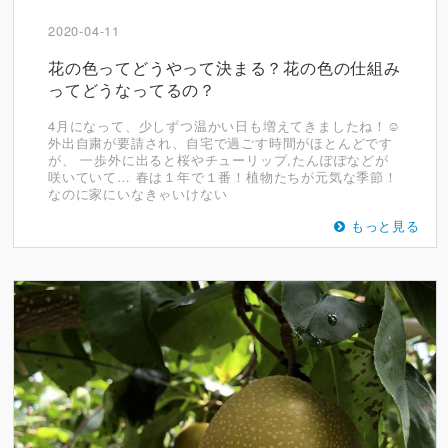
2020-04-11
花の色ってどうやって決まる？花の色の仕組み
ってどうなってるの？
4月になって、少しずつ温かい日も増えてきましたね！☺
外出自粛が要請され、自宅で過ごす時間がほとんどです
が、 一歩外に出ると桜やチューリップ,たんぽぽなどが
咲いていて… 春は１年で１番！植物たちが元気な季節！
なのに家にいなきゃいけない
もっと見る