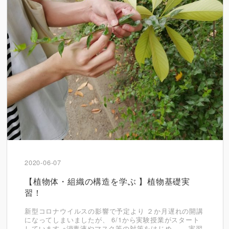
2020-06-07
【植物体・組織の構造を学ぶ 】植物基礎実
習！
新型コロナウイルスの影響で予定より ２か月遅れの開講
になってしまいましたが、 6/1から実験授業がスタート
しています ※消毒液やマスク等の対策をはじめ、 実習