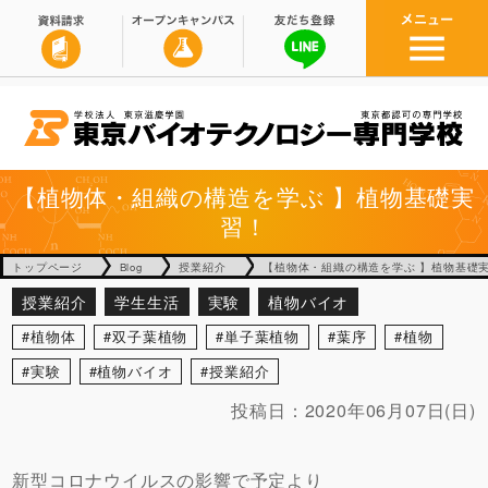
【植物体・組織の構造を学ぶ 】植物基礎実
習！
トップページ
Blog
授業紹介
【植物体・組織の構造を学ぶ 】植物基礎
授業紹介
学生生活
実験
植物バイオ
植物体
双子葉植物
単子葉植物
葉序
植物
実験
植物バイオ
授業紹介
投稿日：
2020年06月07日(日)
新型コロナウイルスの影響で予定より