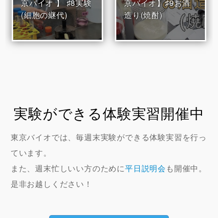
京バイオ 】 ♯8実験
京バイオ】♯9お酒
(細胞の継代)
造り(焼酎)
実験ができる体験実習開催中
東京バイオでは、毎週末実験ができる体験実習を行っ
ています。
また、週末忙しいい方のために
平日説明会
も開催中。
是非お越しください！