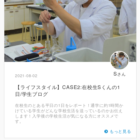
S
さん
2021-08-02
【ライフスタイル】CASE2:在校生Sくんの1
日/学生ブログ
在校生のとある平日の1日をレポート！通学に約1時間か
けている学生がどんな学校生活を送っているのかお伝え
します！入学後の学校生活が気になる方にオススメで
す。
もっと見る