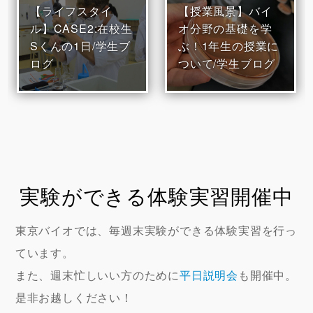
【ライフスタイ
【授業風景】バイ
ル】CASE2:在校生
オ分野の基礎を学
Sくんの1日/学生ブ
ぶ！1年生の授業に
ログ
ついて/学生ブログ
実験ができる体験実習開催中
東京バイオでは、毎週末実験ができる体験実習を行っ
ています。
また、週末忙しいい方のために
平日説明会
も開催中。
是非お越しください！