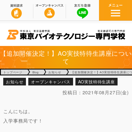
【追加開催決定！】AO実技特待生講座につい
て
トップページ
Blog
お知らせ
【追加開催決定！】AO実技特待生講座に
お知らせ
オープンキャンパス
AO実技特待生講座
投稿日：
2021年08月27日(金)
こんにちは。
入学事務局です！