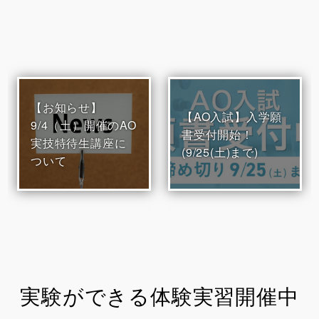
【お知らせ】
【AO入試】入学願
9/4（土）開催のAO
書受付開始！
実技特待生講座に
(9/25(土)まで)
ついて
実験ができる体験実習開催中