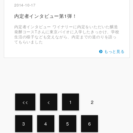
2014-10-17
内定者インタビュー第1弾！
内定者インタビュー ワイナリーに内定をいただいた醸造
発酵コースTさんに東京バイオに入学したきっかけ、学校
生活の様子なども交えながら、内定までの道のりを語っ
てもらいました
もっと見る
<<
<
1
2
3
4
5
6