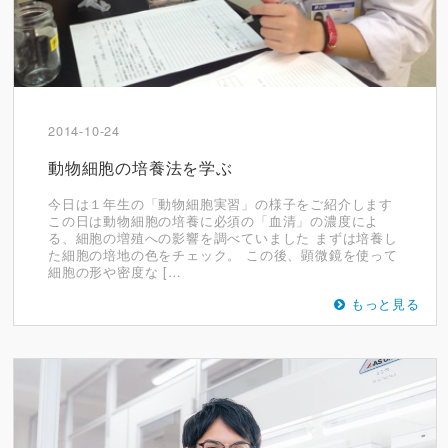
2014-10-24
動物細胞の培養法を学ぶ
今日は１年生の「動物細胞実習」の様子をご紹介します
この日は動物細胞の培養に必須の「血清」の濃度によ
る、細胞の増殖への影響を調べていました まずは培養し
た細胞の培地の色をチェック。 この後、顕微鏡を使って
細胞の形や密度な […
もっと見る