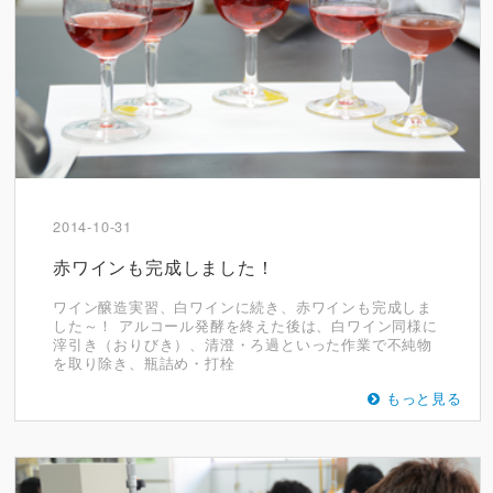
2014-10-31
赤ワインも完成しました！
ワイン醸造実習、白ワインに続き、赤ワインも完成しま
した～！ アルコール発酵を終えた後は、白ワイン同様に
滓引き（おりびき）、清澄・ろ過といった作業で不純物
を取り除き、瓶詰め・打栓
もっと見る