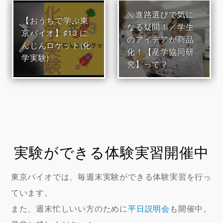
＼進路選びで気に
【おうちで学ぶ東
なる疑問！／学生
京バイオ】♯13 に
のアイデアが商品
んじんロケット(化
化！【産学協同研
学実験)
究】って？
実験ができる体験実習開催中
東京バイオでは、毎週末実験ができる体験実習を行っ
ています。
また、週末忙しいい方のために
平日説明会
も開催中。