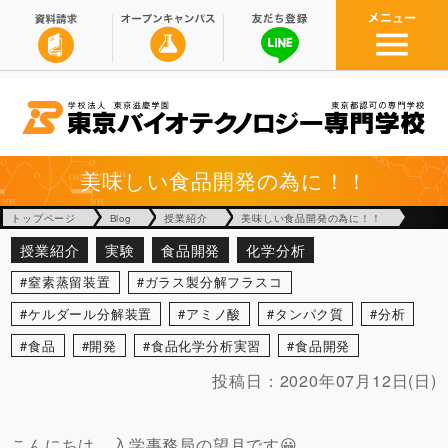
美味しい食品開発の為に！！
トップページ
Blog
授業紹介
美味しい食品開発の為に！！
授業紹介
実験
食品開発
化学分析
窒素蒸留装置
ガラス製分解フラスコ
ケルダール分解装置
アミノ酸
タンパク質
分析
食品
開発
食品化学分析実習
食品開発
投稿日：
2020年07月12日(日)
こんにちは。入学事務局の望月です😀