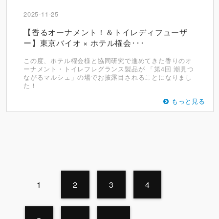
2025-11-25
【香るオーナメント！＆トイレディフューザ
ー】東京バイオ × ホテル櫂会･･･
この度、ホテル櫂会様と協同研究で進めてきた香りのオ
ーナメント・トイレフレグランス製品が 「第4回 潮見つ
ながるマルシェ」の場でお披露目されることになりまし
た！
もっと見る
1
2
3
4