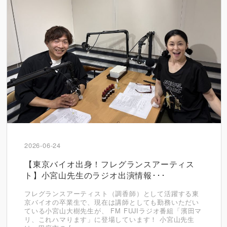
2026-06-24
【東京バイオ出身！フレグランスアーティス
ト】小宮山先生のラジオ出演情報･･･
フレグランスアーティスト（調香師）として活躍する東
京バイオの卒業生で、現在は講師としても勤務いただい
ている小宮山大樹先生が、 FM FUJIラジオ番組「濱田マ
リ、これハマります」に登場しています！ 小宮山先生