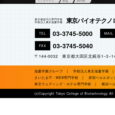
トップページ
Blog
2013年
東京バイオテクノ
東京都認可の専門学校
学校法人東京滋慶学園
03-3745-5000
TEL
MAIL
03-3745-5040
FAX
〒144-0032 東京都大田区北糀谷1−3−1
滋慶学園グループ
学校法人東京滋慶学園
さいたまIT・WEB専門学校
原宿ベルエポッ
東京ウェディング・ホテル専門学校
横浜ベ
(c)Copyright Tokyo College of Biotechnology All