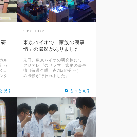
2013-10-31
業研
東京バイオで「家族の裏事
情」の撮影がありました
カル
先日、東京バイオの研究棟にて、
行っ
フジテレビのドラマ 家庭の裏事
くば
情（毎週金曜 夜7時57分～）
ンタ
の撮影が行われました。
と見る
もっと見る