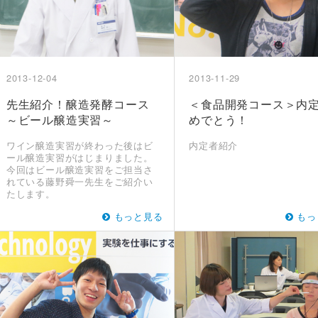
2013-12-04
2013-11-29
先生紹介！醸造発酵コース
＜食品開発コース＞内
～ビール醸造実習～
めでとう！
ワイン醸造実習が終わった後はビ
内定者紹介
ール醸造実習がはじまりました。
今回はビール醸造実習をご担当さ
れている藤野舜一先生をご紹介い
たします。
もっと見る
もっ