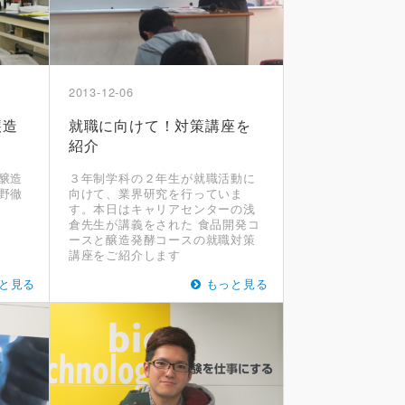
2013-12-06
醸造
就職に向けて！対策講座を
紹介
醸造
３年制学科の２年生が就職活動に
野徹
向けて、業界研究を行っていま
す。本日はキャリアセンターの浅
倉先生が講義をされた 食品開発コ
ースと醸造発酵コースの就職対策
講座をご紹介します
と見る
もっと見る