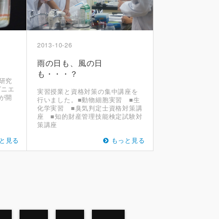
2013-10-26
当
雨の日も、風の日
も・・・？
研究
ビニエ
実習授業と資格対策の集中講座を
が開
行いました。■動物細胞実習 ■生
化学実習 ■臭気判定士資格対策講
座 ■知的財産管理技能検定試験対
策講座
と見る
もっと見る