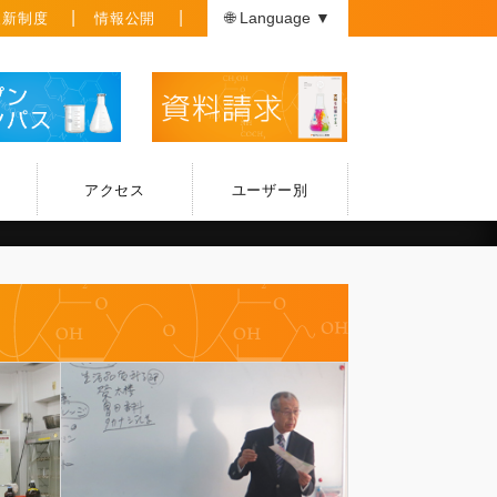
援新制度
情報公開
🌐 Language ▼
アクセス
ユーザー別