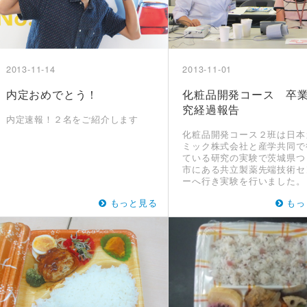
2013-11-14
2013-11-01
内定おめでとう！
化粧品開発コース 卒
究経過報告
内定速報！２名をご紹介します
化粧品開発コース２班は日本
ミック株式会社と産学共同で
ている研究の実験で茨城県つ
市にある共立製薬先端技術セ
ーへ行き実験を行いました。
もっと見る
もっ