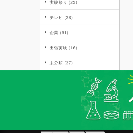
実験祭り
(23)
テレビ
(28)
企業
(91)
出張実験
(16)
未分類
(37)