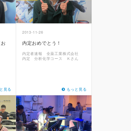
2013-11-26
定お
内定おめでとう！
内定者速報 全薬工業株式会社
内定 分析化学コース Ｋさん
と見る
もっと見る