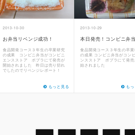
2013-10-30
2013-10-29
お弁当リベンジ成功！
本日発売！コンビニ弁
食品開発コース３年生の卒業研究
食品開発コース３年生の卒業
の成果 コンビニ弁当がコンビニ
の成果 コンビニ弁当がコン
エンスストア ポプラにて発売が
ンスストア ポプラにて発売
開始されました 昨日は売り切れ
始されました
でしたのでリベンジレポート！
もっと見る
もっ