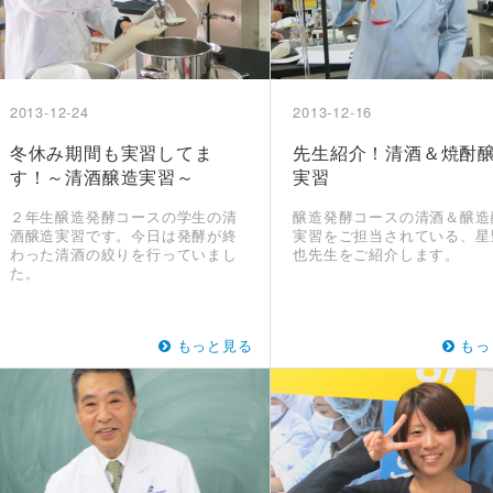
2013-12-24
2013-12-16
冬休み期間も実習してま
先生紹介！清酒＆焼酎
す！～清酒醸造実習～
実習
２年生醸造発酵コースの学生の清
醸造発酵コースの清酒＆醸造
酒醸造実習です。今日は発酵が終
実習をご担当されている、星
わった清酒の絞りを行っていまし
也先生をご紹介します。
た。
もっと見る
もっ