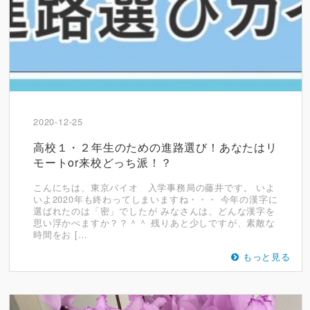
2020-12-25
高校１・２年生のための進路選び！あなたはリ
モートor来校どっち派！？
こんにちは、東京バイオ 入学事務局の藤井です。 いよ
いよ2020年も終わってしまいますね・・・ 今年の漢字に
選ばれたのは「密」でしたが みなさんは、どんな漢字を
思い浮かべますか？？＾＾ 残りあと少しですが、素敵な
時間をお […
もっと見る