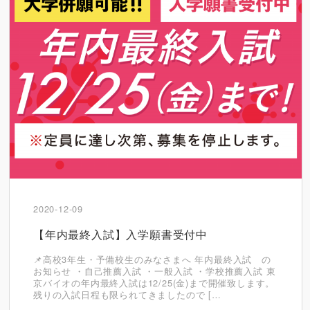
2020-12-09
【年内最終入試】入学願書受付中
📌高校3年生・予備校生のみなさまへ 年内最終入試 の
お知らせ ・自己推薦入試 ・一般入試 ・学校推薦入試 東
京バイオの年内最終入試は12/25(金)まで開催致します。
残りの入試日程も限られてきましたので […