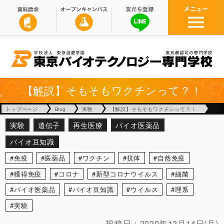
【解説】そもそもワクチンって？！
トップページ
Blog
実験
【解説】そもそもワクチンって？！
実験
遺伝子
再生医療
バイオ医薬品
バイオ豆知識
免疫
医薬品
ワクチン
抗体
自然免疫
獲得免疫
コロナ
新型コロナウイルス
細菌
バイオ医薬品
バイオ豆知識
ウイルス
理系
実験
投稿日：
2020年12月14日(月)