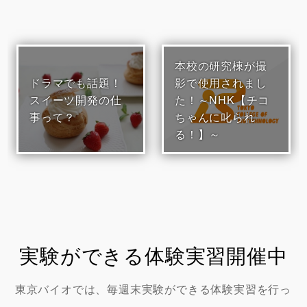
本校の研究棟が撮
ドラマでも話題！
影で使用されまし
スイーツ開発の仕
た！～NHK【チコ
事って？
ちゃんに叱られ
る！】～
実験ができる体験実習開催中
東京バイオでは、毎週末実験ができる体験実習を行っ