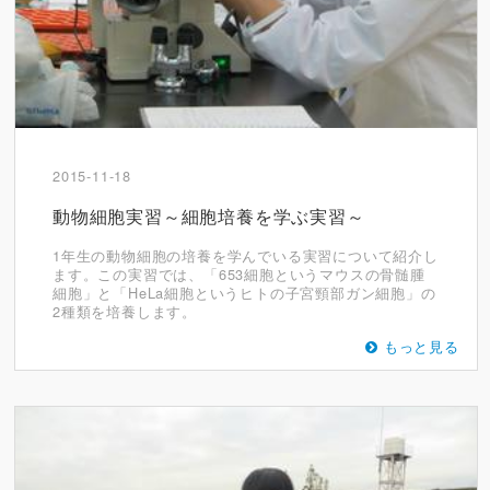
2015-11-18
動物細胞実習～細胞培養を学ぶ実習～
1年生の動物細胞の培養を学んでいる実習について紹介し
ます。この実習では、「653細胞というマウスの骨髄腫
細胞」と「HeLa細胞というヒトの子宮頸部ガン細胞」の
2種類を培養します。
もっと見る