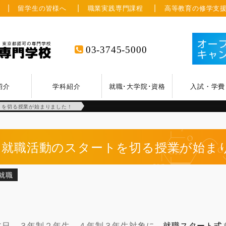
留学生の皆様へ
職業実践専門課程
高等教育の修学支
03-3745-5000
紹介
学科紹介
就職･大学院･資格
入試・学費
トを切る授業が始まりました！
就職活動のスタートを切る授業が始ま
就職
本日、３年制２年生、４年制３年生対象に、
就職スタート式