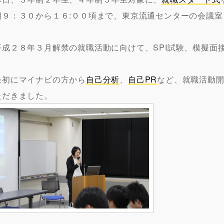
朝９：３０から１６:００頃まで、東京流通センターの会議
平成２８年３月解禁の就職活動に向けて、SPI試験、模擬面
最初にマイナビの方から
自己分析
、
自己PR
など、就職活動
ただきました。