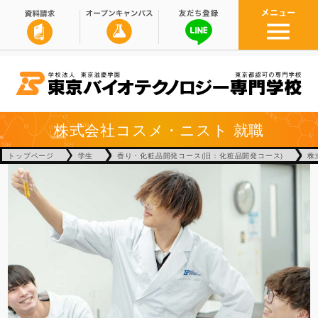
株式会社コスメ・ニスト
就職
トップページ
学生
香り・化粧品開発コース(旧：化粧品開発コース)
株