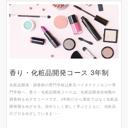
香り・化粧品開発コース 3年制
化粧品開発・調⾹師の専⾨学校は東京バイオテクノロジー専
⾨学校へ。⾹り・化粧品開発コースは、化粧品開発技術職や
調⾹師をめざすコースです。3年制だから製造ではなく化粧品
開発職をめざせる。⾃分らしく楽しく学ぶとともに、化粧品
のプロをめざしていきま･･･