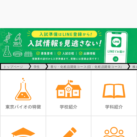
トップページ
学生
香り・化粧品開発コース(旧：化粧品開発コース)
株