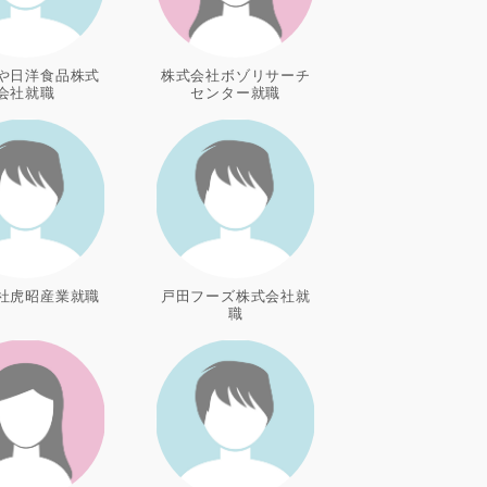
や日洋食品株式
株式会社ボゾリサーチ
会社就職
センター就職
社虎昭産業就職
戸田フーズ株式会社就
職