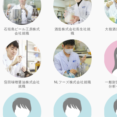
石垣島ビール工房株式
酒造株式会社長生社就
大嶺酒
会社就職
職
窪田味噌醤油株式会社
NLフーズ株式会社就職
一般財
就職
分析