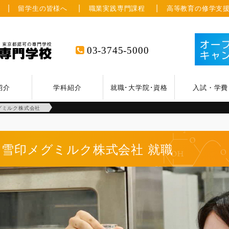
留学生の皆様へ
職業実践専門課程
高等教育の修学支
03-3745-5000
紹介
学科紹介
就職･大学院･資格
入試・学費
グミルク株式会社
雪印メグミルク株式会社
就職