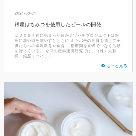
2024-03-01
銀座はちみつを使用したビールの開発
２００６年春に始まった銀座ミツバチプロジェクトは銀
座に花や緑を増やすとともに ミツバチの飼育を通じて子
供たちへの環境教育や食育、 都市間を養蜂でつなぐ活動
を行っている。 今回の産学連携研究では、（株）大鵬
様、銀座ミツバチ […
もっと見る