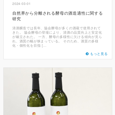
2024-03-01
自然界から分離される酵母の酒造適性に関する
研究
清酒醸造では長年、協会酵母が多くの酒蔵で使用されて
きた。 協会酵母の登場により、清酒の品質向上と安定化
が確立された。 一方、酵母の多様性に欠ける傾向が見ら
れ、酒質の幅が狭まっている。 そのため、酒質の多様
化・個性化を目指 […
もっと見る