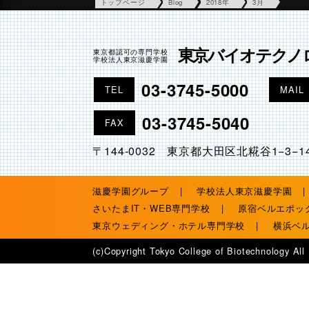
トップページ
Blog
2018年
3月
東京バイオテクノ
東京都認可の専門学校
学校法人東京滋慶学園
03-3745-5000
TEL
MAIL
03-3745-5040
FAX
〒144-0032 東京都大田区北糀谷1−3−1
滋慶学園グループ
学校法人東京滋慶学園
さいたまIT・WEB専門学校
原宿ベルエポッ
東京ウェディング・ホテル専門学校
横浜ベ
(c)Copyright Tokyo College of Biotechnology All