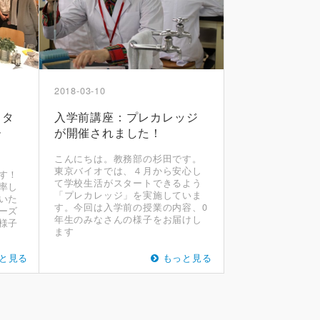
2018-03-10
イタ
入学前講座：プレカレッジ
ー
が開催されました！
こんにちは。教務部の杉田です。
東京バイオでは、４月から安心し
す！
て学校生活がスタートできるよう
率し
「プレカレッジ」を実施していま
いた
す。今回は入学前の授業の内容、0
ーズ
年生のみなさんの様子をお届けし
様子
ます
と見る
もっと見る