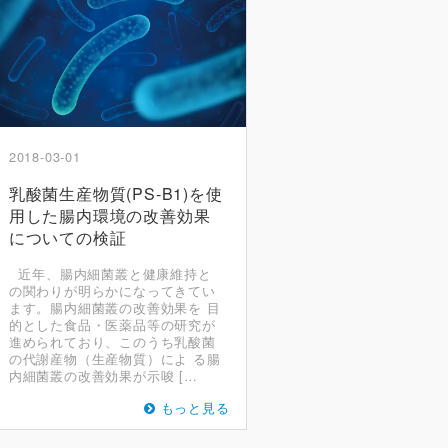
2018-03-01
乳酸菌生産物質(PS-B1)を使
用した腸内環境の改善効果
についての検証
近年、腸内細菌叢と健康維持と
の関わりが明らかになってきてい
ます。腸内細菌叢の改善効果を 目
的とした食品・医薬品等の研究が
進められており、このうち乳酸菌
の代謝産物（生産物質）によ る腸
内細菌叢の改善効果が示唆 […
もっと見る