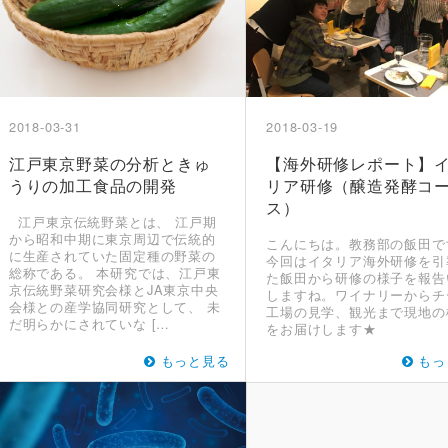
2018-03-31
2018-03-19
江戸東京野菜の分析ときゅ
【海外研修レポート】
うりの加工食品の開発
リア研修（醸造発酵コ
ス）
江戸東京伝統野菜とは、 江戸期
から昭和中期に東京周辺で伝統的
こんにちは。教務部の飯田で
に生産されていた固定種の野菜の
今回はイタリア海外研修を引
総称である。 本研究では、江戸東
た飯田から研修の様子を報告
京伝統野菜研究会様とJA東京中央
しますね。ワイナリーからチ
会様との産学協同研究として、 未
工場の見学、観光まで現地の
だ明らかにされていな […
をお届けします★
もっと見る
もっ