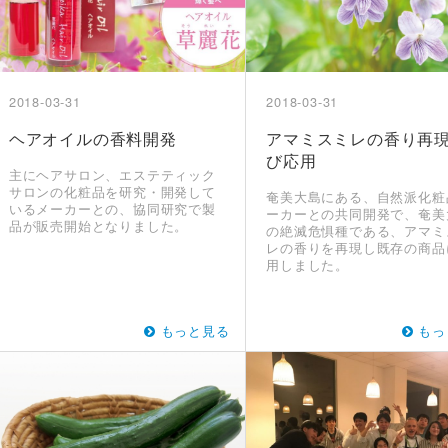
2018-03-31
2018-03-31
ヘアオイルの香料開発
アマミスミレの香り再
び応用
主にヘアサロン、エステティック
サロンの化粧品を研究・開発して
奄美大島にある、自然派化粧
いるメーカーとの、協同研究で製
ーカーとの共同開発で、奄美
品が販売開始となりました。
の絶滅危惧種である、アマミ
レの香りを再現し既存の商品
用しました。
もっと見る
もっ