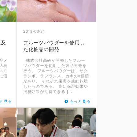
2018-03-31
現及
フルーツパウダーを使用し
た化粧品の開発
品メ
株式会社高研が開発したフルー
大島
ツパウダーを使用した製品開発を
スミ
行う。 フルーツパウダーは、サク
に活
ランボ、ラフランス、カキの3種類
があり、 それぞれ果実を凍結乾燥
したものである。 高い保湿効果や
消臭効果が期待できる […
と見る
もっと見る