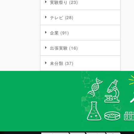
実験祭り
(23)
テレビ
(28)
企業
(91)
出張実験
(16)
未分類
(37)