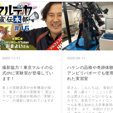
2020-11-11
2020-09-11
撮影協力！東京マルイの公
ハケンの品格や奇跡体
式chに実験室が登場してい
アンビリバボーでも使
ます！
れた実習室
多くの実験器具や分析機器が揃
皆さん、こんにちは。 食欲
う、東京バイオの実験室！ 実はド
🍚、真っ盛り！！ ここ1ヶ月
ラマなどの番組や動画の「実験シ
ロは肥えたんじゃないかなぁ
ーン」の撮影に使われています♪
ろそろ、本気でウェイトコン
ールを考え始めた入学事務局
月です。 さて、今回のブロ