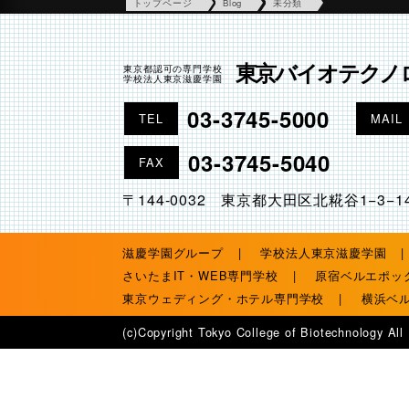
トップページ
Blog
未分類
東京バイオテクノ
東京都認可の専門学校
学校法人東京滋慶学園
03-3745-5000
TEL
MAIL
03-3745-5040
FAX
〒144-0032 東京都大田区北糀谷1−3−1
滋慶学園グループ
学校法人東京滋慶学園
さいたまIT・WEB専門学校
原宿ベルエポッ
東京ウェディング・ホテル専門学校
横浜ベ
(c)Copyright Tokyo College of Biotechnology All