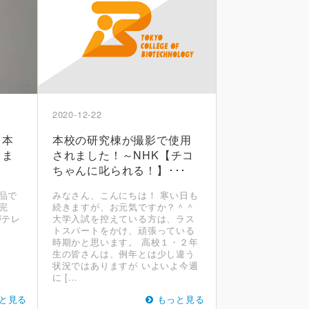
2020-12-22
日本
本校の研究棟が撮影で使用
しま
されました！～NHK【チコ
ちゃんに叱られる！】･･･
品で
みなさん、こんにちは！ 寒い日も
完
続きますが、お元気ですか？＾＾
がテレ
大学入試を控えている方は、ラス
トスパートをかけ、頑張っている
時期かと思います。 高校１・２年
生の皆さんは、例年とは少し違う
状況ではありますが いよいよ今週
に […
と見る
もっと見る