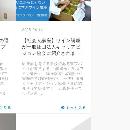
2025-04-14
生の運
【社会人講座】ワイン講座
ップ
が一般社団法人キャリアビ
ジョン協会に紹介されま･･･
香
醸造家を育てる学校である東京バ
る小
イオが運営する 「醸造家に学ぶワ
府市
イン講座」 講座設立への想いや
TV取
実際の学びの様子が、 一般社団法
の
人キャリアビジョン協会さまに紹
介されています！ 五感を使って
 やま
ワイン造 […
と見る
もっと見る