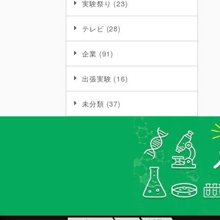
実験祭り
(23)
テレビ
(28)
企業
(91)
出張実験
(16)
未分類
(37)