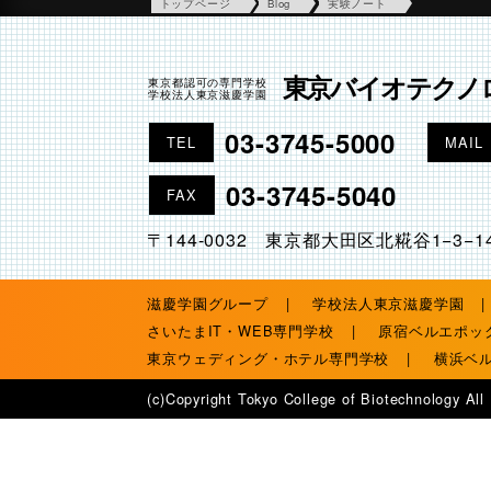
トップページ
Blog
実験ノート
東京バイオテクノ
東京都認可の専門学校
学校法人東京滋慶学園
03-3745-5000
TEL
MAIL
03-3745-5040
FAX
〒144-0032 東京都大田区北糀谷1−3−1
滋慶学園グループ
学校法人東京滋慶学園
さいたまIT・WEB専門学校
原宿ベルエポッ
東京ウェディング・ホテル専門学校
横浜ベ
(c)Copyright Tokyo College of Biotechnology All