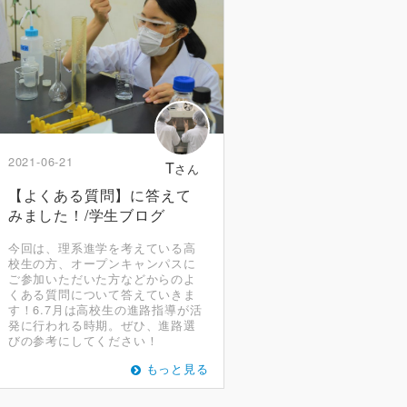
2021-06-21
T
さん
【よくある質問】に答えて
みました！/学生ブログ
今回は、理系進学を考えている高
校生の方、オープンキャンパスに
ご参加いただいた方などからのよ
くある質問について答えていきま
す！6.7月は高校生の進路指導が活
発に行われる時期。ぜひ、進路選
びの参考にしてください！
もっと見る