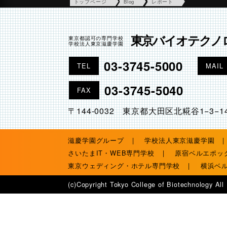
トップページ
Blog
レポート
東京バイオテクノ
東京都認可の専門学校
学校法人東京滋慶学園
03-3745-5000
TEL
MAIL
03-3745-5040
FAX
〒144-0032 東京都大田区北糀谷1−3−1
滋慶学園グループ
学校法人東京滋慶学園
さいたまIT・WEB専門学校
原宿ベルエポッ
東京ウェディング・ホテル専門学校
横浜ベ
(c)Copyright Tokyo College of Biotechnology All