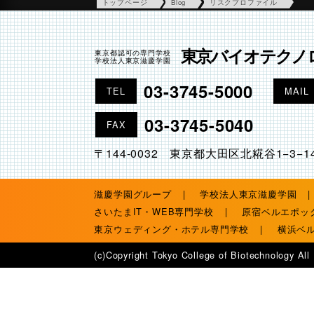
トップページ
Blog
リスクプロファイル
東京バイオテクノ
東京都認可の専門学校
学校法人東京滋慶学園
03-3745-5000
TEL
MAIL
03-3745-5040
FAX
〒144-0032 東京都大田区北糀谷1−3−1
滋慶学園グループ
学校法人東京滋慶学園
さいたまIT・WEB専門学校
原宿ベルエポッ
東京ウェディング・ホテル専門学校
横浜ベ
(c)Copyright Tokyo College of Biotechnology All