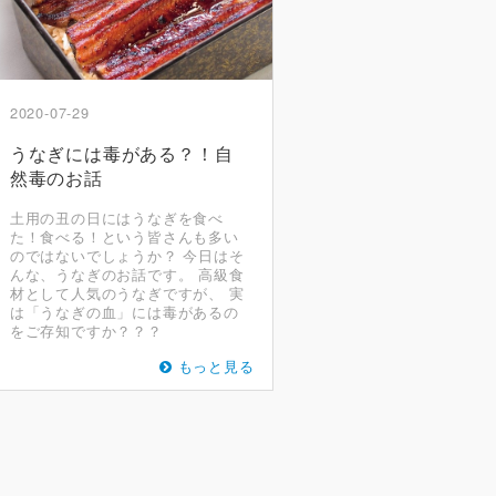
2020-07-29
うなぎには毒がある？！自
然毒のお話
土用の丑の日にはうなぎを食べ
た！食べる！という皆さんも多い
のではないでしょうか？ 今日はそ
んな、うなぎのお話です。 高級食
材として人気のうなぎですが、 実
は「うなぎの血」には毒があるの
をご存知ですか？？？
もっと見る