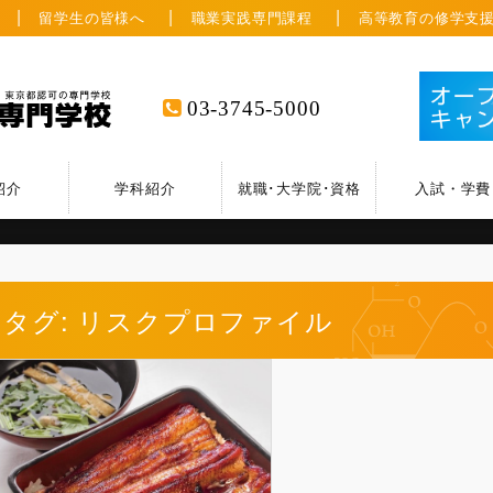
留学生の皆様へ
職業実践専門課程
高等教育の修学支
03-3745-5000
紹介
学科紹介
就職･大学院･資格
入試・学費
タグ: リスクプロファイル