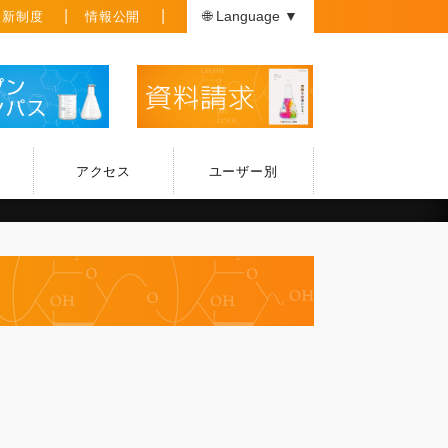
援新制度
情報公開
🌐 Language ▼
アクセス
ユーザー別