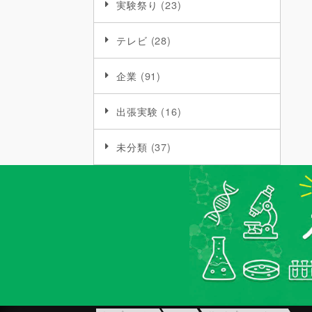
実験祭り
(23)
テレビ
(28)
企業
(91)
出張実験
(16)
未分類
(37)