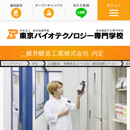
横井醸造工業株式会社
内定
トップページ
学生
お酒醸造・発酵食品コース(旧：醸造発酵コース)
柔