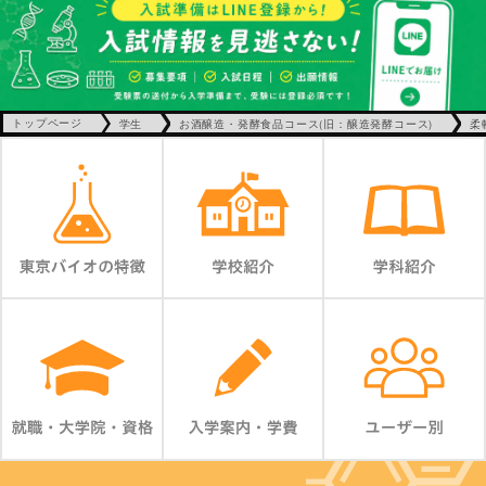
トップページ
学生
お酒醸造・発酵食品コース(旧：醸造発酵コース)
柔