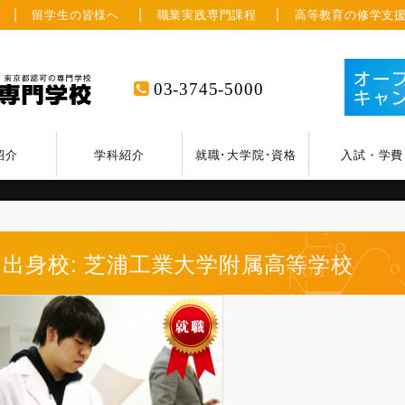
留学生の皆様へ
職業実践専門課程
高等教育の修学支
03-3745-5000
紹介
学科紹介
就職･大学院･資格
入試・学費
出身校: 芝浦工業大学附属高等学校