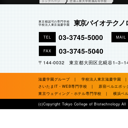
トップページ
芝浦工業大学附属高等学校
東京バイオテクノ
東京都認可の専門学校
学校法人東京滋慶学園
03-3745-5000
TEL
MAIL
03-3745-5040
FAX
〒144-0032 東京都大田区北糀谷1−3−1
滋慶学園グループ
学校法人東京滋慶学園
さいたまIT・WEB専門学校
原宿ベルエポッ
東京ウェディング・ホテル専門学校
横浜ベ
(c)Copyright Tokyo College of Biotechnology All