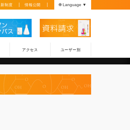
援新制度
情報公開
🌐 Language ▼
アクセス
ユーザー別