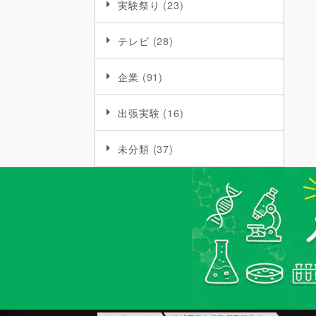
実験祭り
(23)
テレビ
(28)
企業
(91)
出張実験
(16)
未分類
(37)