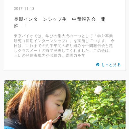
2017-11-13
長期インターンシップ生 中間報告会 開
催！！
東京バイオでは、学びの集大成の一つとして「学外卒業
研究（長期インターンシップ）」を実施しています。 今
日は、これまでの約半年間の取り組みを中間報告会と題
しクラスメートの前で発表してくれました。この会は、
互いの発信表現力や傾聴力、質問力を学
もっと見る