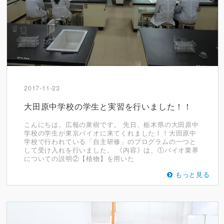
2017-11-23
大田原中学校の学生と実習を行いました！！
こんにちは。広報の衆樹です。 先日、栃木県の大田原中
学校の学生が東京バイオに来てくれました！！大田原中
学校で行われている「自主研修」のプログラムの一つと
して受け入れを行いました。 《内容》は、①バイオ業界
についての説明②【植物】を用いた
もっと見る