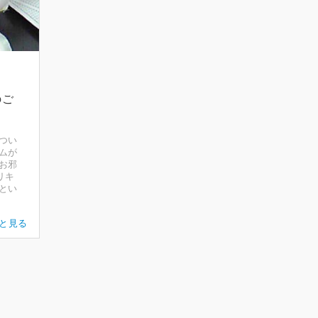
のご
つい
ムが
お邪
リキ
とい
と見る