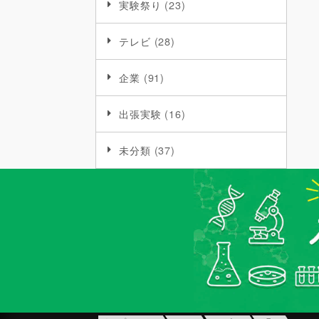
実験祭り
(23)
テレビ
(28)
企業
(91)
出張実験
(16)
未分類
(37)