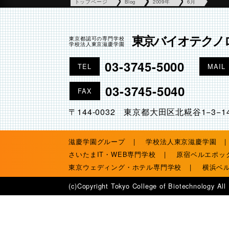
トップページ
Blog
2009年
6月
東京バイオテクノ
東京都認可の専門学校
学校法人東京滋慶学園
03-3745-5000
TEL
MAIL
03-3745-5040
FAX
〒144-0032 東京都大田区北糀谷1−3−1
滋慶学園グループ
学校法人東京滋慶学園
さいたまIT・WEB専門学校
原宿ベルエポッ
東京ウェディング・ホテル専門学校
横浜ベ
(c)Copyright Tokyo College of Biotechnology All