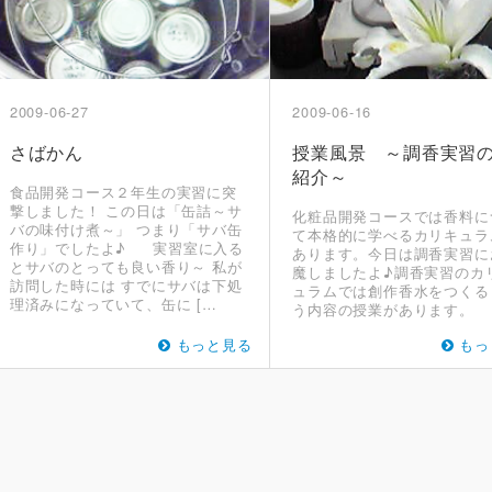
2009-06-27
2009-06-16
さばかん
授業風景 ～調香実習
紹介～
食品開発コース２年生の実習に突
撃しました！ この日は「缶詰～サ
化粧品開発コースでは香料に
バの味付け煮～」 つまり「サバ缶
て本格的に学べるカリキュラ
作り」でしたよ♪ 実習室に入る
あります。今日は調香実習に
とサバのとっても良い香り～ 私が
魔しましたよ♪調香実習のカ
訪問した時には すでにサバは下処
ュラムでは創作香水をつくる
理済みになっていて、缶に […
う内容の授業があります。
もっと見る
もっ