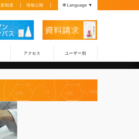
援新制度
情報公開
🌐 Language ▼
アクセス
ユーザー別