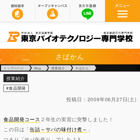
さばかん
トップページ
Blog
授業紹介
さばかん
授業紹介
食品開発
投稿日：
2009年06月27日(土)
食品開発コース
２年生の実習に突撃しました！
この日は「
缶詰～サバの味付け煮～
」
つまり「サバ缶作り」でしたよ♪