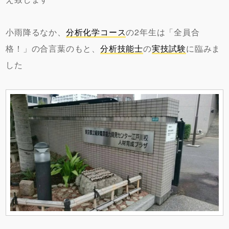
小雨降るなか、
分析化学コース
の2年生は「全員合
格！」の合言葉のもと、
分析技能士
の
実技試験
に臨みま
した