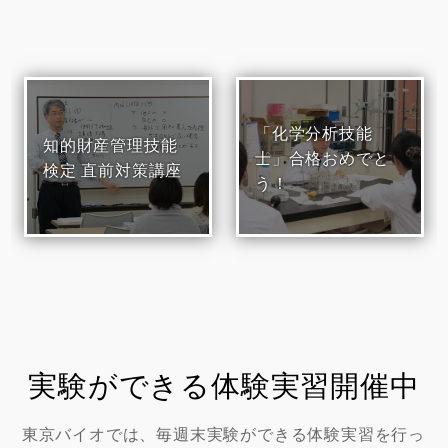
「化学分析技能
知的財産管理技能
士」合格おめでと
検定 直前対策講座
う！
実験ができる体験実習開催中
東京バイオでは、毎週末実験ができる体験実習を行っ