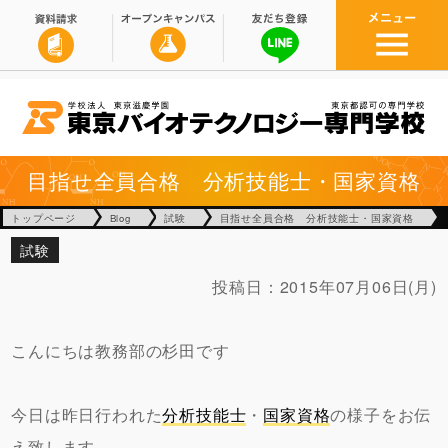
目指せ全員合格 分析技能士・国家資格
トップページ
Blog
試験
目指せ全員合格 分析技能士・国家資格
試験
投稿日：
2015年07月06日(月)
こんにちは教務部の杉田です
今日は昨日行われた
分析技能士
・
国家資格
の様子をお伝
え致します