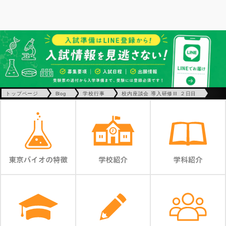
トップページ
Blog
学校行事
校内座談会 導入研修Ⅲ ２日目