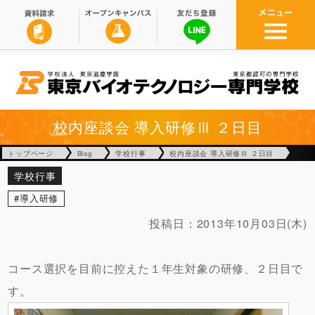
校内座談会 導入研修Ⅲ ２日目
トップページ
Blog
学校行事
校内座談会 導入研修Ⅲ ２日目
学校行事
導入研修
投稿日：
2013年10月03日(木)
コース選択を目前に控えた１年生対象の研修、２日目で
す。