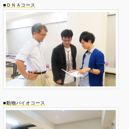
■ＤＮＡコース
■動物バイオコース