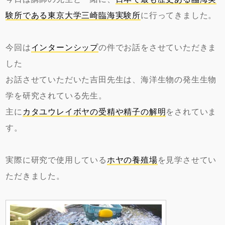
験所である東京大学三崎臨海実験所
に行ってきました。
今回は
インターンシップ
の件でお話をさせていただきま
した
お話させていただいた吉田先生は、海洋生物の発生生物
学を研究されている先生。
主に
カタユウレイボヤの受精や精子の解明
をされていま
す。
実際に研究で使用している
ホヤの養殖場
を見学させてい
ただきました。