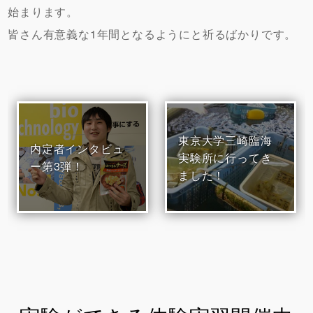
始まります。
皆さん有意義な1年間となるようにと祈るばかりです。
東京大学三崎臨海
内定者インタビュ
実験所に行ってき
ー第3弾！
ました！