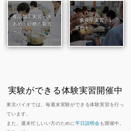
食品加工実習～水
「免疫学実習」レ
あめ・砂糖の製造
ポート
～
実験ができる体験実習開催中
東京バイオでは、毎週末実験ができる体験実習を行っ
ています。
また、週末忙しいい方のために
平日説明会
も開催中。