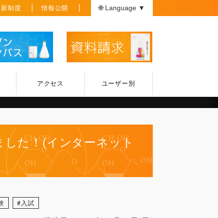
援新制度
情報公開
🌐 Language ▼
アクセス
ユーザー別
ました！(インターネット
験
入試