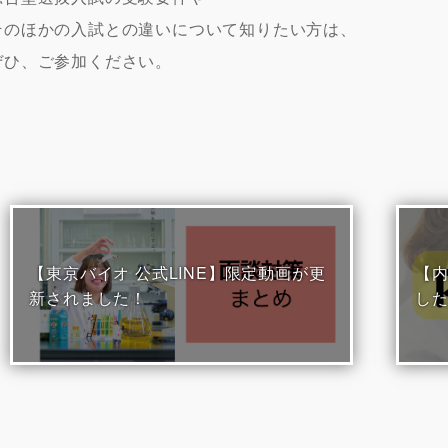
そのほかの入試との違いについて知りたい方は、
ぜひ、ご参加ください。
【東京バイオ 公式LINE】限定動画が更
【
新されました！
し