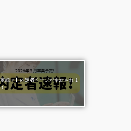
内定続々】内定者ページが更新されま
た！