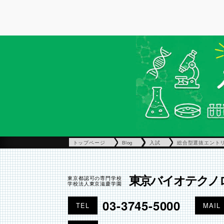
トップページ
Blog
入試
総合型選抜エントリ
東京バイオテクノ
東京都認可の専門学校
学校法人東京滋慶学園
03-3745-5000
TEL
MAIL