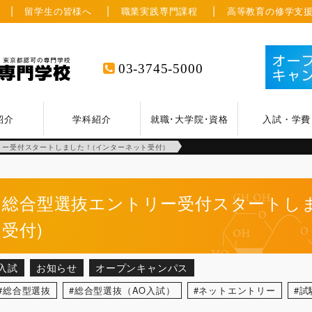
留学生の皆様へ
職業実践専門課程
高等教育の修学支
03-3745-5000
紹介
学科紹介
就職･大学院･資格
入試・学費
ー受付スタートしました！(インターネット受付)
総合型選抜エントリー受付スタートし
受付)
入試
お知らせ
オープンキャンパス
総合型選抜
総合型選抜（AO入試）
ネットエントリー
試