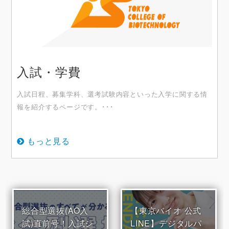
入試・学費
入試日程、募集学科、選考試験内容といった入学に関する情
報を紹介するページです。･･･
もっと見る
総合型選抜(AO入
【東京バイオ 公式
試)直前号！入試シ
LINE】デジタルパ