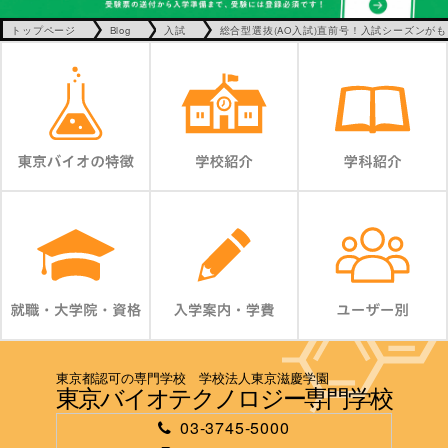
トップページ
Blog
入試
総合型選抜(AO入試)直前号！入試シーズンが
東京都認可の専門学校 学校法人東京滋慶学園
東京バイオテクノロジー専門学校
03-3745-5000