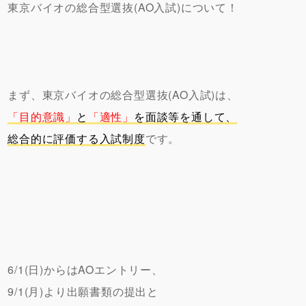
東京バイオの総合型選抜(AO入試)について！
まず、東京バイオの総合型選抜(AO入試)は、
「目的意識」
と
「適性」
を面談等を通して、
総合的に評価する入試制度
です。
6/1(日)からはAOエントリー、
9/1(月)より出願書類の提出と