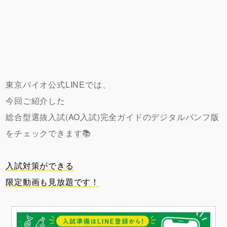
東京バイオ公式LINEでは、
今回ご紹介した
総合型選抜入試(AO入試)完全ガイドのデジタルパンフ版
をチェックできます📚
入試対策ができる
限定動画も見放題です！