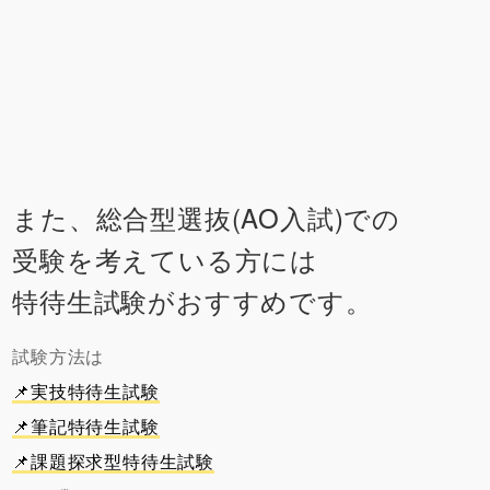
また、総合型選抜(AO入試)での
受験を考えている方には
特待生試験がおすすめです。
試験方法は
📌実技特待生試験
📌筆記特待生試験
📌課題探求型特待生試験