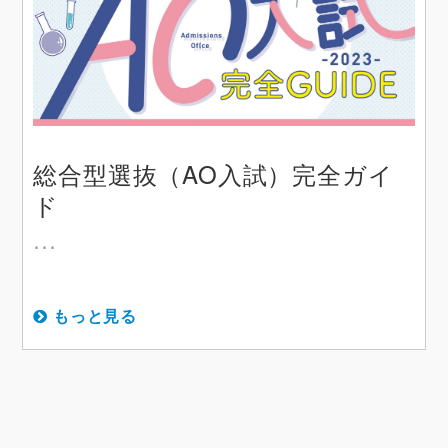
総合型選抜（AO入試）完全ガイ
ド
･･･
もっと見る