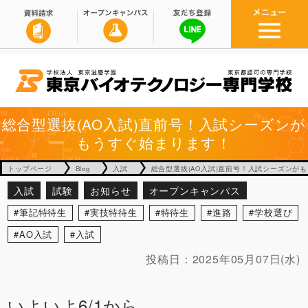
総合型選抜(AO入試)直前号！入試シーズンが
もうすぐ始まります！
トップページ
Blog
入試
総合型選抜(AO入試)直前号！入試シーズンが
入試
試験
お知らせ
オープンキャンパス
筆記特待生
実技特待生
特待生
進路
学校選び
AO入試
入試
投稿日：
2025年05月07日(水)
いよいよ6/1から