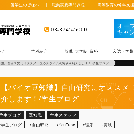
留学生の皆様へ
職業実践専門課程
高等教育の修学支
03-3745-5000
紹介
学科紹介
就職･大学院･資格
入試・学費
知識】自由研究にオススメ！光るスライムの実験を紹介します！/学生ブログ
【バイオ豆知識】自由研究にオススメ
介します！/学生ブログ
学生ブログ
豆知識
学生スタッフ
学生ブログ
自由研究
YouTube
理系
実験