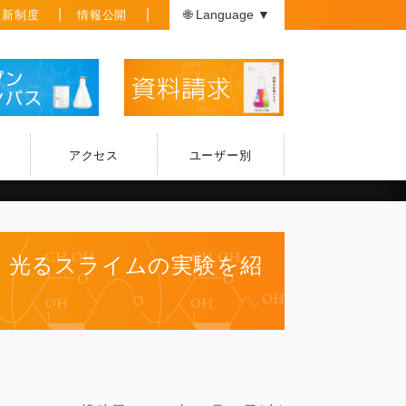
援新制度
情報公開
🌐 Language ▼
アクセス
ユーザー別
！光るスライムの実験を紹