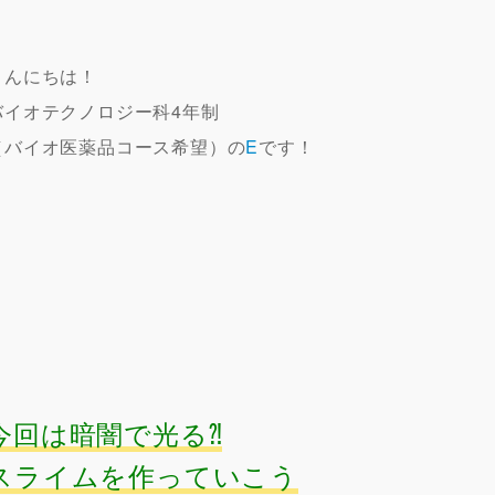
こんにちは！
バイオテクノロジー科4年制
（バイオ医薬品コース希望）の
E
です！
今回は暗闇で光る⁈
スライムを作っていこう