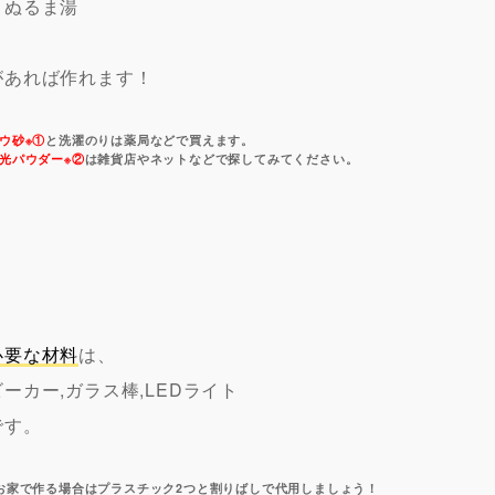
・
ぬるま湯
があれば作れます！
ウ砂※①
と洗濯のりは薬局などで買えます。
光パウダー※②
は雑貨店やネットなどで探してみてください。
必要な材料
は、
ビーカー,ガラス棒,LEDライト
です。
お家で作る場合はプラスチック2つと割りばしで代用しましょう！