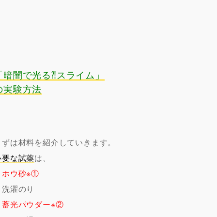
「暗闇で光る⁈スライム」
の実験方法
まずは材料を紹介していきます。
必要な試薬
は、
・
ホウ砂※①
・
洗濯のり
・
蓄光パウダー※②