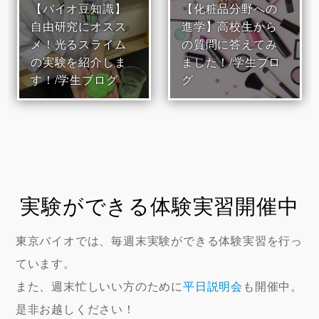
【バイオ豆知識】
【化粧品分野への
自由研究にオスス
進学】高校生から
メ！光るスライム
の質問に答えてみ
の実験を紹介しま
ました！/学生ブロ
す！/学生ブログ
グ
実験ができる体験実習開催中
東京バイオでは、毎週末実験ができる体験実習を行っ
ています。
また、週末忙しいい方のために
平日説明会
も開催中。
是非お越しください！