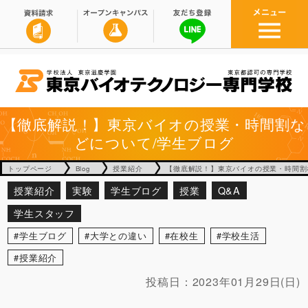
【徹底解説！】東京バイオの授業・時間割な
どについて/学生ブログ
トップページ
Blog
授業紹介
【徹底解説！】東京バイオの授業・時間割
授業紹介
実験
学生ブログ
授業
Q&A
学生スタッフ
学生ブログ
大学との違い
在校生
学校生活
授業紹介
投稿日：
2023年01月29日(日)